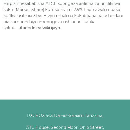
Hii pia imesababisha ATCL kuongeza asilimia za umiliki wa
soko (Market Share) kutoka asilimi 2.5% hapo awali mpaka
kufikia asilimia 31%. Hivyo mbali na kukabiliana na ushindani
pia kampuni hiyo imeongeza ushindani katika
soko
……..itaendelea wiki ijayo.
P.O.BOX 543 Dar-es-Salaam Tanzania,
ATC House, Second Floor, Ohio Street,