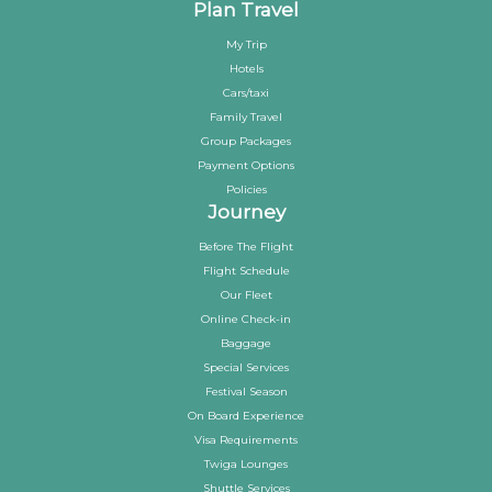
Plan Travel
My Trip
Hotels
Cars/taxi
Family Travel
Group Packages
Payment Options
Policies
Journey
Before The Flight
Flight Schedule
Our Fleet
Online Check-in
Baggage
Special Services
Festival Season
On Board Experience
Visa Requirements
Twiga Lounges
Shuttle Services