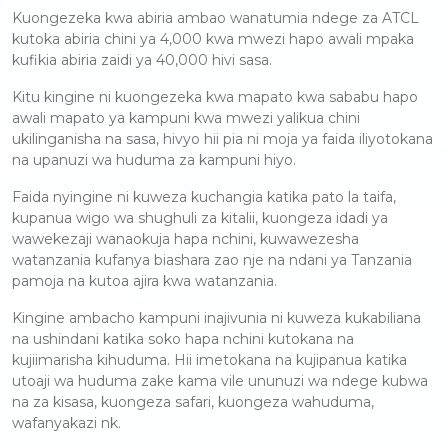
Kuongezeka kwa abiria ambao wanatumia ndege za ATCL
kutoka abiria chini ya 4,000 kwa mwezi hapo awali mpaka
kufikia abiria zaidi ya 40,000 hivi sasa.
Kitu kingine ni kuongezeka kwa mapato kwa sababu hapo
awali mapato ya kampuni kwa mwezi yalikua chini
ukilinganisha na sasa, hivyo hii pia ni moja ya faida iliyotokana
na upanuzi wa huduma za kampuni hiyo.
Faida nyingine ni kuweza kuchangia katika pato la taifa,
kupanua wigo wa shughuli za kitalii, kuongeza idadi ya
wawekezaji wanaokuja hapa nchini, kuwawezesha
watanzania kufanya biashara zao nje na ndani ya Tanzania
pamoja na kutoa ajira kwa watanzania.
Kingine ambacho kampuni inajivunia ni kuweza kukabiliana
na ushindani katika soko hapa nchini kutokana na
kujiimarisha kihuduma. Hii imetokana na kujipanua katika
utoaji wa huduma zake kama vile ununuzi wa ndege kubwa
na za kisasa, kuongeza safari, kuongeza wahuduma,
wafanyakazi nk.