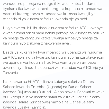
wahudumu pamoja na ndege ili kuweza kutoa huduma
iliyokamilika kwa wananchi. Lengo la kupanua mtandao wa
ndani ni kutengeneza mtandao wa kutosha kwa ajili ya
maandalizi ya kuanza safari za kwenda nje ya nchi.
Hivyo awamu hii ilihusisha kurudisha safari za ATCL kwenye
viwanja mbalimbali hapa nchini pamoja na kuongeza miruko
ya ndege za kampuni katika viwanja ambavyo ndege za
kampuni hiyo zilikuwa zinakwenda awali.
Baada ya kukamilika kwa mpango wa upanuzi wa huduma
za ATCL awamu ya kwanza, kampuni hiyo ilianza utekelezaji
wa upanuzi wa huduma hizo kwa wamu ya pili ambapo
awamu hiyo ilihusisha upanuzi wa mtandao wa ATCL nje ya
Tanzania.
Katika awamu hii ATCL ilianza kufanya safari za Dar es
Salaam kwenda Entebbe (Uganda) na Dar es Salaam
kwenda Bujumbura (Burundi). Aidha mwezi Februari mwaka
huu kampuni hiyo inaanza safari za kutoka Dar es Salaam
kwenda Harare (Zimbabwe) pamoja na Dar es Salaam
kwenda Lusaka (Zambia).