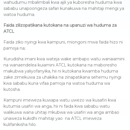
wahudumu mbalimbali kwa ajili ya kuboresha huduma kwa
sababu unapoongeza safari kunakuwa na mahitaji mengi ya
watoa huduma.
Faida zilizopatikana kutokana na upanuzi wa huduma za
ATCL
Faida ziko nyingi kwa kampuni, miongoni mwa faida hizo ni
pamoja na;
Kurudisha imani kwa wateja wake ambapo watu wanaiamini
na wanaendelea kuiamini ATCL kutokana na maboresho
makubwa yaliyofanyika, hii ni kutokana kwamba huduma
zake zimekuwa za uhakika na zinapatikana sehemu nyingi
kwa sababu kuna vifaa pamoja na watoa huduma wa
kutosha.
Kampuni imeweza kuwapa watu uwezo wa kusafiri kwa
kutumia usafiri wa anga, hii ni faida kwa sababu watu
walikuwa wana uhitaji mkubwa wa usafiri wa anga ambao
unaweza kukidhi mahitaji yao na ATCL imeweza
kulifanikisha hilo.