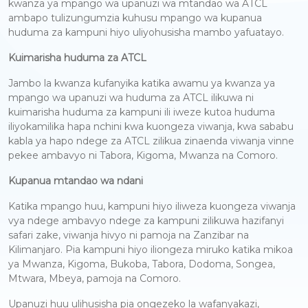
kwanza ya mpango wa upanuzi wa mtandao wa ATCL
ambapo tulizungumzia kuhusu mpango wa kupanua
huduma za kampuni hiyo uliyohusisha mambo yafuatayo.
Kuimarisha huduma za ATCL
Jambo la kwanza kufanyika katika awamu ya kwanza ya
mpango wa upanuzi wa huduma za ATCL ilikuwa ni
kuimarisha huduma za kampuni ili iweze kutoa huduma
iliyokamilika hapa nchini kwa kuongeza viwanja, kwa sababu
kabla ya hapo ndege za ATCL zilikua zinaenda viwanja vinne
pekee ambavyo ni Tabora, Kigoma, Mwanza na Comoro.
Kupanua mtandao wa ndani
Katika mpango huu, kampuni hiyo iliweza kuongeza viwanja
vya ndege ambavyo ndege za kampuni zilikuwa hazifanyi
safari zake, viwanja hivyo ni pamoja na Zanzibar na
Kilimanjaro. Pia kampuni hiyo iliongeza miruko katika mikoa
ya Mwanza, Kigoma, Bukoba, Tabora, Dodoma, Songea,
Mtwara, Mbeya, pamoja na Comoro.
Upanuzi huu ulihusisha pia ongezeko la wafanyakazi,