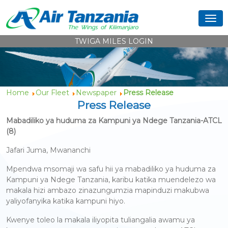
TWIGA MILES LOGIN
Home
Our Fleet
Newspaper
Press Release
Press Release
Mabadiliko ya huduma za Kampuni ya Ndege Tanzania-ATCL
(8)
Jafari Juma, Mwananchi
Mpendwa msomaji wa safu hii ya mabadiliko ya huduma za
Kampuni ya Ndege Tanzania, karibu katika muendelezo wa
makala hizi ambazo zinazungumzia mapinduzi makubwa
yaliyofanyika katika kampuni hiyo.
Kwenye toleo la makala iliyopita tuliangalia awamu ya