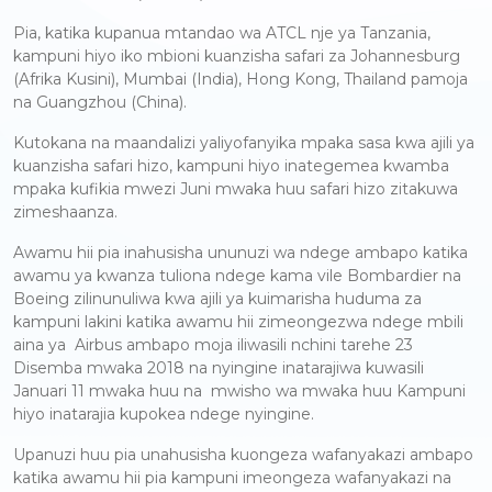
Pia, katika kupanua mtandao wa ATCL nje ya Tanzania,
kampuni hiyo iko mbioni kuanzisha safari za Johannesburg
(Afrika Kusini), Mumbai (India), Hong Kong, Thailand pamoja
na Guangzhou (China).
Kutokana na maandalizi yaliyofanyika mpaka sasa kwa ajili ya
kuanzisha safari hizo, kampuni hiyo inategemea kwamba
mpaka kufikia mwezi Juni mwaka huu safari hizo zitakuwa
zimeshaanza.
Awamu hii pia inahusisha ununuzi wa ndege ambapo katika
awamu ya kwanza tuliona ndege kama vile Bombardier na
Boeing zilinunuliwa kwa ajili ya kuimarisha huduma za
kampuni lakini katika awamu hii zimeongezwa ndege mbili
aina ya Airbus ambapo moja iliwasili nchini tarehe 23
Disemba mwaka 2018 na nyingine inatarajiwa kuwasili
Januari 11 mwaka huu na mwisho wa mwaka huu Kampuni
hiyo inatarajia kupokea ndege nyingine.
Upanuzi huu pia unahusisha kuongeza wafanyakazi ambapo
katika awamu hii pia kampuni imeongeza wafanyakazi na